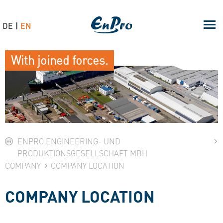
DE
EN
With joined forces.
ENPRO ENGINEERING- UND
PRODUKTIONSGESELLSCHAFT MBH
COMPANY
COMPANY LOCATION
COMPANY LOCATION